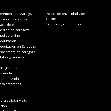
ceremonia en Zaragoza
Política de privacidad y de
cookies
novio en Zaragoza
Términos y condiciones
sacerdote
medida en Zaragoza
medida online
equitación
equitación en Zaragoza
 sacerdote en Zaragoza
tallas grandes en
las grandes
a medida
specializada
para empresas
ara solicitar visita
ación