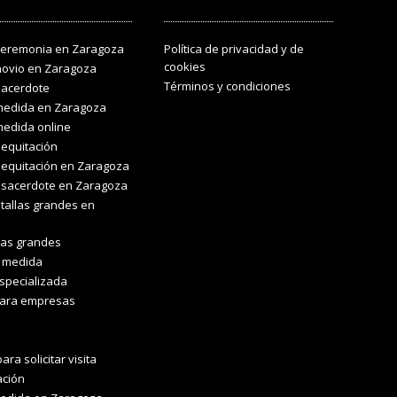
ceremonia en Zaragoza
Política de privacidad y de
cookies
novio en Zaragoza
Términos y condiciones
sacerdote
medida en Zaragoza
medida online
equitación
equitación en Zaragoza
 sacerdote en Zaragoza
tallas grandes en
las grandes
a medida
specializada
para empresas
ara solicitar visita
ación