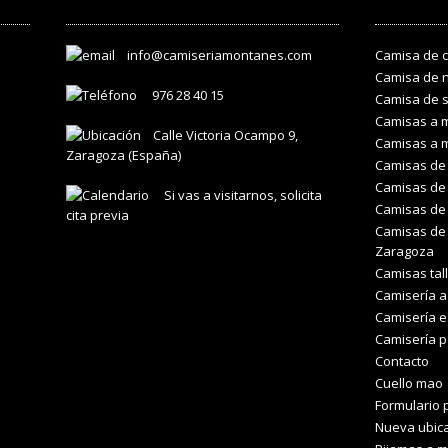
info@camiseriamontanes.com
Camisa de 
Camisa de 
976 28 40 15
Camisa de 
Camisas a 
Calle Victoria Ocampo 9,
Camisas a 
Zaragoza (España)
Camisas de 
Camisas de 
Si vas a visitarnos, solicita
Camisas de
cita previa
Camisas de 
Zaragoza
Camisas tal
Camisería 
Camisería e
Camisería 
Contacto
Cuello mao
Formulario p
Nueva ubic