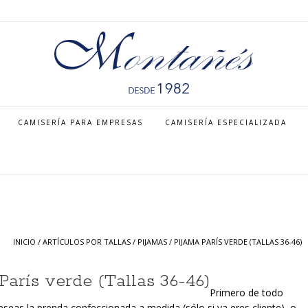
CAMISERÍA PARA EMPRESAS
CAMISERÍA ESPECIALIZADA
INICIO
/
ARTÍCULOS POR TALLAS
/
PIJAMAS
/ PIJAMA PARÍS VERDE (TALLAS 36-46)
París verde (Tallas 36-46)
Primero de todo
eseas la prenda confeccionada a medida (sólo si ya eres cliente), o