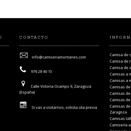
O
CONTACTO
INFORM
Camisa de 
info@camiseriamontanes.com
Camisa de 
Camisa de 
976 28 40 15
Camisas a 
Camisas a 
Calle Victoria Ocampo 9, Zaragoza
Camisas de 
(España)
Camisas de 
Camisas de
Camisas de 
Si vas a visitarnos, solicita cita previa
Zaragoza
Camisas tal
Camisería 